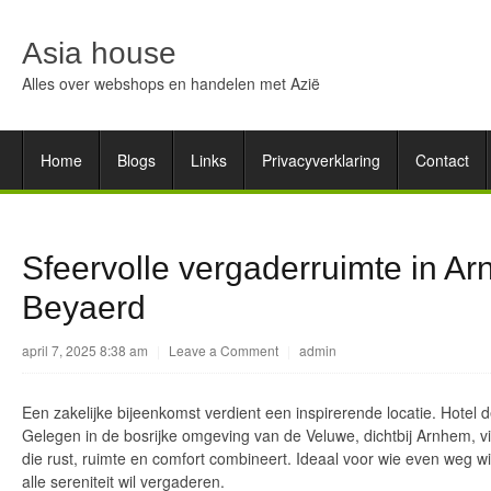
Asia house
Alles over webshops en handelen met Azië
Home
Blogs
Links
Privacyverklaring
Contact
Sfeervolle vergaderruimte in A
Beyaerd
april 7, 2025 8:38 am
|
Leave a Comment
|
admin
Een zakelijke bijeenkomst verdient een inspirerende locatie. Hotel 
Gelegen in de bosrijke omgeving van de Veluwe, dichtbij Arnhem, vi
die rust, ruimte en comfort combineert. Ideaal voor wie even weg wil
alle sereniteit wil vergaderen.