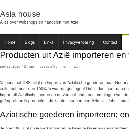
Asia house
Alles over webshops en handelen met Azië
Home
Blogs
Links
Privacyverklaring
Contact
Producten uit Azië importeren en 
mei 29, 2026 7:21 am
|
Leave a Comment
|
admin
Volgens het CBS stijgt de import van Aziatische goederen naar Neder
zelfs met meer dan 100% in waarde gestegen! Dat is dus meer dan een
import uit Aziatische landen en de verschillende bestemmingen van dez
geïmporteerde producten. Je klanten kunnen een Aziatisch label immer
Aziatische goederen importeren; e
Je hoeft thuis of op je werk maar om je heen te kijken en gegarandeerd 